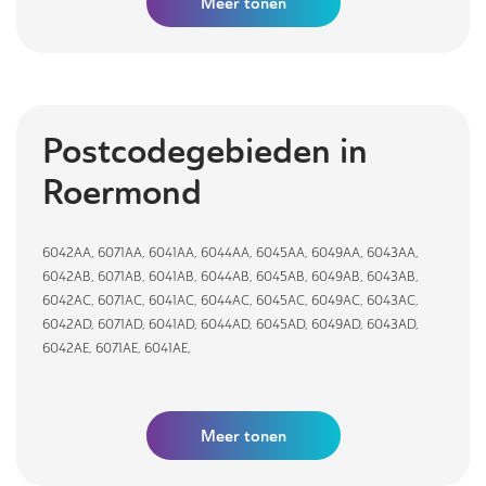
Meer
tonen
Postcodegebieden in
Roermond
6042AA
,
6071AA
,
6041AA
,
6044AA
,
6045AA
,
6049AA
,
6043AA
,
6042AB
,
6071AB
,
6041AB
,
6044AB
,
6045AB
,
6049AB
,
6043AB
,
6042AC
,
6071AC
,
6041AC
,
6044AC
,
6045AC
,
6049AC
,
6043AC
,
6042AD
,
6071AD
,
6041AD
,
6044AD
,
6045AD
,
6049AD
,
6043AD
,
6042AE
,
6071AE
,
6041AE
,
Meer tonen