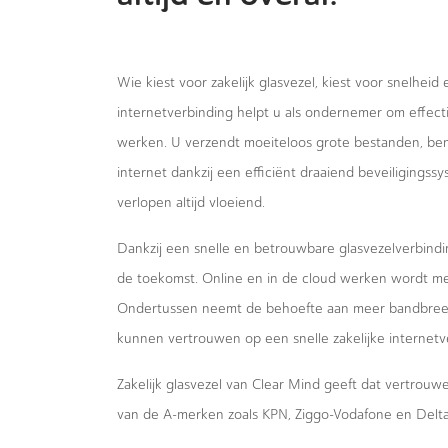
Wie kiest voor zakelijk glasvezel, kiest voor snelheid
internetverbinding helpt u als ondernemer om effecti
werken. U verzendt moeiteloos grote bestanden, bent
internet dankzij een efficiënt draaiend beveiligings
verlopen altijd vloeiend.
Dankzij een snelle en betrouwbare glasvezelverbindi
de toekomst. Online en in de cloud werken wordt m
Ondertussen neemt de behoefte aan meer bandbreed
kunnen vertrouwen op een snelle zakelijke internetv
Zakelijk glasvezel van Clear Mind geeft dat vertrou
van de A-merken zoals KPN, Ziggo-Vodafone en Delta