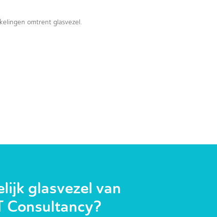
kkelingen omtrent glasvezel.
ijk glasvezel van
T Consultancy?