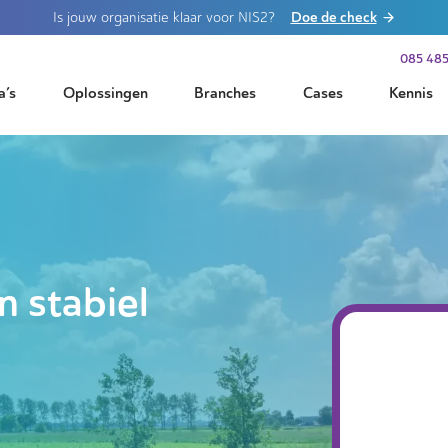
Doe de check
Is jouw organisatie klaar voor NIS2?
085 485
a’s
Oplossingen
Branches
Cases
Kennis
n stabiel