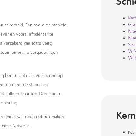
Sch
Ket
Grav
 en zekerheid. Een snelle en stabiele
Nie
ever en vooral efficiënter te
Nie
 verzekerd van extra veilig
Spa
Vijf
systeem en online vergaderingen
Wil
ng bent u optimaal voorbereid op
eer en meer de standaard.
te alleen maar toe. Dan moet u
erbinding.
Kern
wen omdat wij alleen gebruik maken
 Fiber Netwerk.
Keth