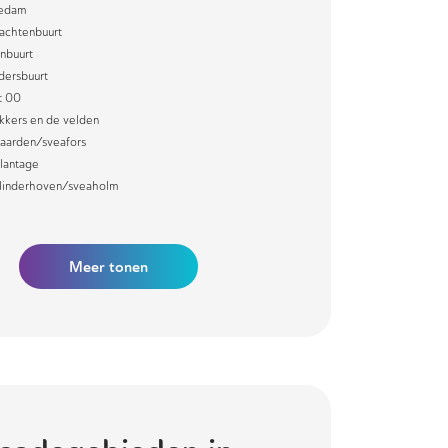
iedam
chtenbuurt
nbuurt
dersbuurt
t 00
kkers en de velden
aarden/sveafors
lantage
linderhoven/sveaholm
Meer
tonen