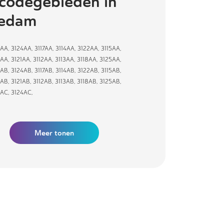
codegebieden in
iedam
1AA
,
3124AA
,
3117AA
,
3114AA
,
3122AA
,
3115AA
,
9AA
,
3121AA
,
3112AA
,
3113AA
,
3118AA
,
3125AA
,
1AB
,
3124AB
,
3117AB
,
3114AB
,
3122AB
,
3115AB
,
9AB
,
3121AB
,
3112AB
,
3113AB
,
3118AB
,
3125AB
,
1AC
,
3124AC
,
Meer tonen