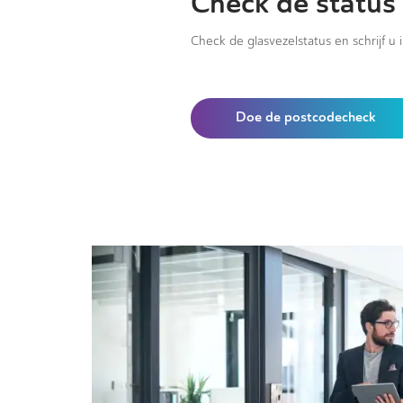
Check de status
Check de glasvezelstatus en schrijf u 
Doe de postcodecheck