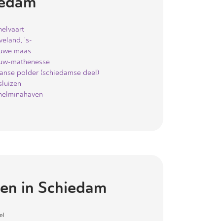
iedam
helvaart
eland, 's-
uwe maas
uw-mathenesse
anse polder (schiedamse deel)
sluizen
helminahaven
en in
Schiedam
el