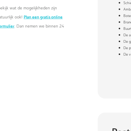
Sch
ekijk wat de mogelijkheden zijn
Amba
Bote
Plan een gratis online
atuurlijk ook!
Bran
formulier
. Dan nemen we binnen 24
Buur
De a
De g
De p
De v