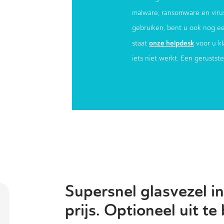
malware, ransomware en virus
gebruiken, bent u ook nog e
onze helpdesk
staat
voor u kl
iets niet werkt. Een gerustst
Supersnel glasvezel in
prijs. Optioneel uit te