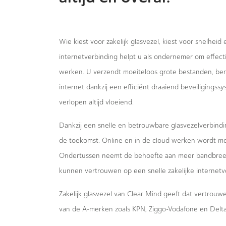
Wie kiest voor zakelijk glasvezel, kiest voor snelheid
internetverbinding helpt u als ondernemer om effecti
werken. U verzendt moeiteloos grote bestanden, bent
internet dankzij een efficiënt draaiend beveiligings
verlopen altijd vloeiend.
Dankzij een snelle en betrouwbare glasvezelverbindi
de toekomst. Online en in de cloud werken wordt m
Ondertussen neemt de behoefte aan meer bandbreed
kunnen vertrouwen op een snelle zakelijke internetv
Zakelijk glasvezel van Clear Mind geeft dat vertrou
van de A-merken zoals KPN, Ziggo-Vodafone en Delta