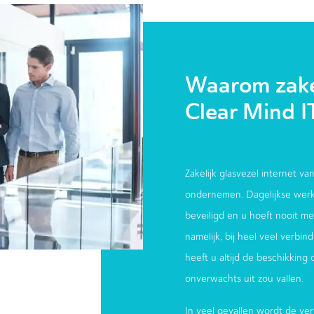
Waarom zakel
Clear Mind I
Zakelijk glasvezel internet van
ondernemen. Dagelijkse werk
beveiligd en u hoeft nooit meer
namelijk, bij heel veel verbi
heeft u altijd de beschikking
onverwachts uit zou vallen.
In veel gevallen wordt de ver