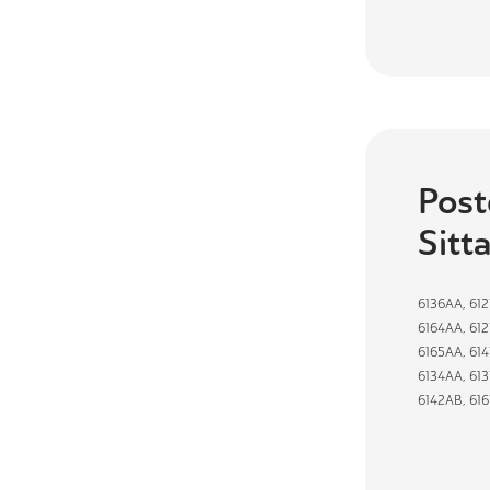
Post
Sitt
6136AA
,
612
6164AA
,
61
6165AA
,
614
6134AA
,
613
6142AB
,
616