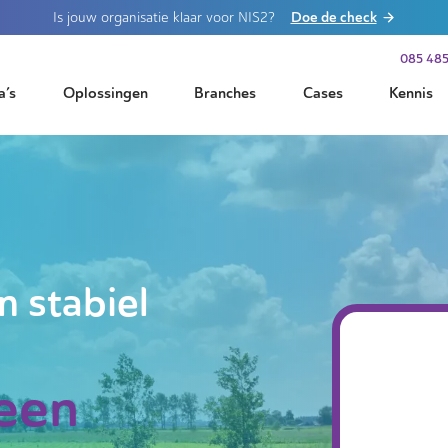
Doe de check
Is jouw organisatie klaar voor NIS2?
085 485
a’s
Oplossingen
Branches
Cases
Kennis
n stabiel
leen