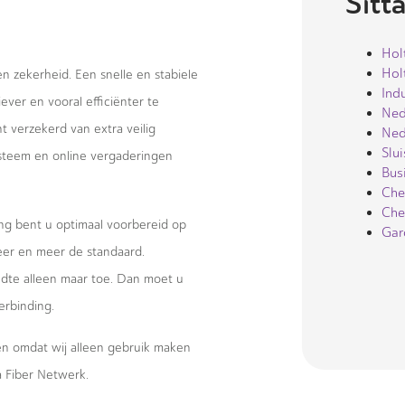
Sitt
Hol
Hol
 en zekerheid. Een snelle en stabiele
Ind
ever en vooral efficiënter te
Ned
 verzekerd van extra veilig
Ned
Slu
systeem en online vergaderingen
Bus
Che
Che
ng bent u optimaal voorbereid op
Gar
eer en meer de standaard.
te alleen maar toe. Dan moet u
erbinding.
wen omdat wij alleen gebruik maken
 Fiber Netwerk.