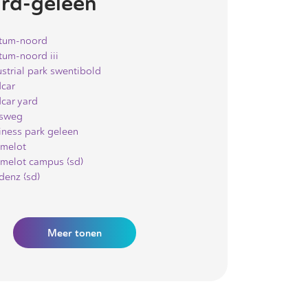
ard-geleen
tum-noord
tum-noord iii
ustrial park swentibold
car
car yard
isweg
iness park geleen
melot
melot campus (sd)
denz (sd)
Meer
tonen