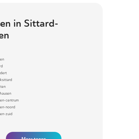
en in
Sittard-
en
en
rd
dert
ksittard
ten
ghausen
en-centrum
en-noord
en-zuid
Meer
tonen