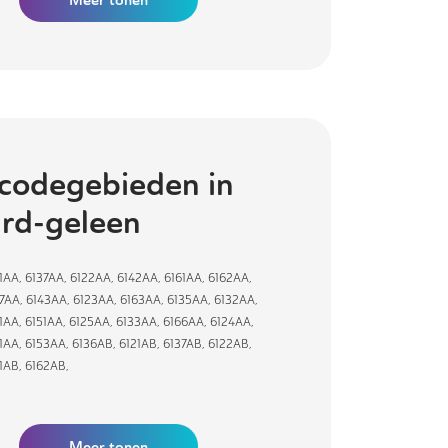
codegebieden in
ard-geleen
1AA
,
6137AA
,
6122AA
,
6142AA
,
6161AA
,
6162AA
,
27AA
,
6143AA
,
6123AA
,
6163AA
,
6135AA
,
6132AA
,
1AA
,
6151AA
,
6125AA
,
6133AA
,
6166AA
,
6124AA
,
1AA
,
6153AA
,
6136AB
,
6121AB
,
6137AB
,
6122AB
,
1AB
,
6162AB
,
Meer tonen