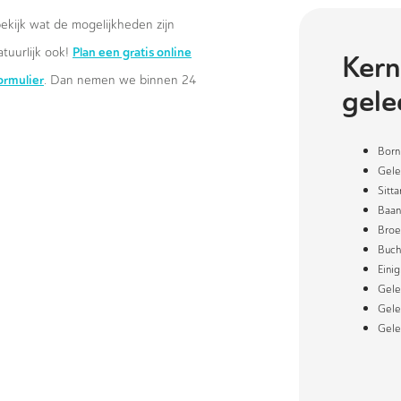
ekijk wat de mogelijkheden zijn
Plan een gratis online
atuurlijk ook!
Kern
formulier
. Dan nemen we binnen 24
gele
Born
Gele
Sitta
Baan
Broe
Buch
Eini
Gele
Gele
Gele