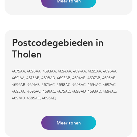
Meer
tonen
Postcodegebieden in
Tholen
4675AA
,
4698AA
,
4693AA
,
4694AA
,
4697AA
,
4695AA
,
4696AA
,
4691AA
,
4675AB
,
4698AB
,
4693AB
,
4694AB
,
4697AB
,
4695AB
,
4696AB
,
4691AB
,
4675AC
,
4698AC
,
4693AC
,
4694AC
,
4697AC
,
4695AC
,
4696AC
,
4691AC
,
4675AD
,
4698AD
,
4693AD
,
4694AD
,
4697AD
,
4695AD
,
4696AD
,
Meer tonen