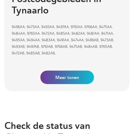
Tynaarlo
9496AA
,
9473AA
,
9493AA
,
9497AA
,
9761AA
,
9766AA
,
9475AA
,
9484AA
,
9765AA
,
9472AA
,
9485AA
,
9482AA
,
9481AA
,
9471AA
,
9495AA
,
9494AA
,
9483AA
,
9491AA
,
9474AA
,
9496AB
,
9473AB
,
9493AB
,
9497AB
,
9761AB
,
9766AB
,
9475AB
,
9484AB
,
9765AB
,
9472AB
,
9485AB
,
9482AB
,
Meer tonen
Check de status van