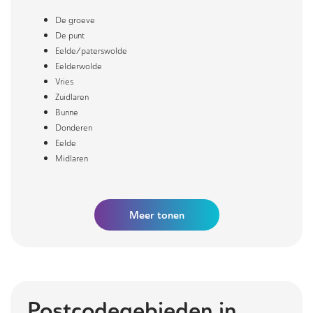
De groeve
De punt
Eelde/paterswolde
Eelderwolde
Vries
Zuidlaren
Bunne
Donderen
Eelde
Midlaren
Meer
tonen
Postcodegebieden in