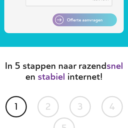
Offerte aanvragen
In 5 stappen naar razend
snel
en
stabiel
internet!
1
2
3
4