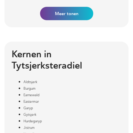
Meer
tonen
Kernen in
Tytsjerksteradiel
Aldtsjerk
Burgum
Earnewald
Eastermar
Garyp
Gytsjerk
Hurdegaryp
Jistrum