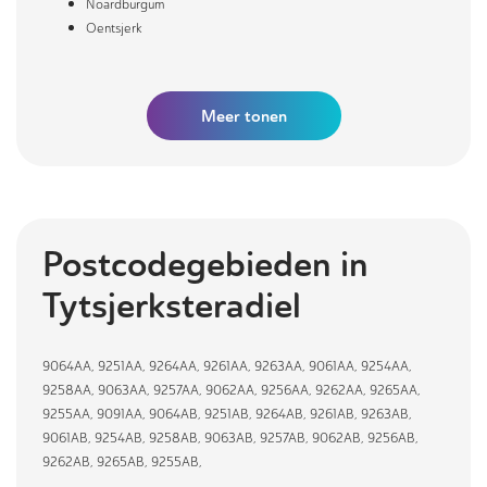
Noardburgum
Oentsjerk
Meer
tonen
Postcodegebieden in
Tytsjerksteradiel
9064AA
,
9251AA
,
9264AA
,
9261AA
,
9263AA
,
9061AA
,
9254AA
,
9258AA
,
9063AA
,
9257AA
,
9062AA
,
9256AA
,
9262AA
,
9265AA
,
9255AA
,
9091AA
,
9064AB
,
9251AB
,
9264AB
,
9261AB
,
9263AB
,
9061AB
,
9254AB
,
9258AB
,
9063AB
,
9257AB
,
9062AB
,
9256AB
,
9262AB
,
9265AB
,
9255AB
,