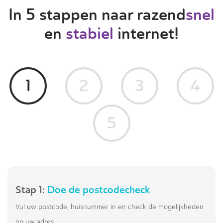
In 5 stappen naar razend
snel
en
stabiel
internet!
1
2
3
4
5
Stap 1:
Doe de postcodecheck
Vul uw postcode, huisnummer in en check de mogelijkheden
op uw adres.