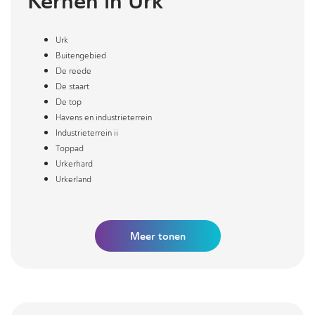
Kernen in
Urk
Urk
Buitengebied
De reede
De staart
De top
Havens en industrieterrein
Industrieterrein ii
Toppad
Urkerhard
Urkerland
Meer
tonen