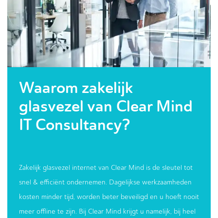
Waarom zakelijk
glasvezel van Clear Mind
IT Consultancy?
Zakelijk glasvezel internet van Clear Mind is de sleutel tot
snel & efficiënt ondernemen. Dagelijkse werkzaamheden
kosten minder tijd, worden beter beveiligd en u hoeft nooit
meer offline te zijn. Bij Clear Mind krijgt u namelijk, bij heel