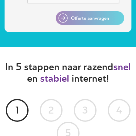
Offerte aanvragen
In 5 stappen naar razend
snel
en
stabiel
internet!
1
2
3
4
5