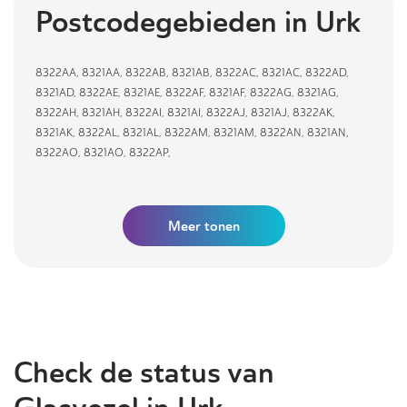
Postcodegebieden in
Urk
8322AA
,
8321AA
,
8322AB
,
8321AB
,
8322AC
,
8321AC
,
8322AD
,
8321AD
,
8322AE
,
8321AE
,
8322AF
,
8321AF
,
8322AG
,
8321AG
,
8322AH
,
8321AH
,
8322AI
,
8321AI
,
8322AJ
,
8321AJ
,
8322AK
,
8321AK
,
8322AL
,
8321AL
,
8322AM
,
8321AM
,
8322AN
,
8321AN
,
8322AO
,
8321AO
,
8322AP
,
Meer tonen
Check de status van