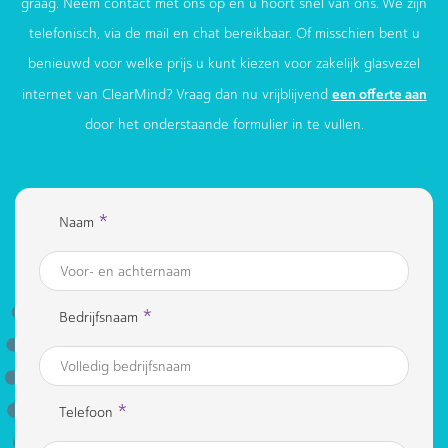
graag. Neem contact met ons op en u hoort snel van ons. We zijn
telefonisch, via de mail en chat bereikbaar. Of misschien bent u
benieuwd voor welke prijs u kunt kiezen voor zakelijk glasvezel
een offerte aan
internet van ClearMind? Vraag dan nu vrijblijvend
door het onderstaande formulier in te vullen.
*
Naam
*
Bedrijfsnaam
*
Telefoon