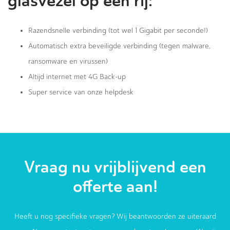
glasvezel op een rij:
Razendsnelle verbinding (tot wel 1 Gigabit per seconde!)
Automatisch extra beveiligde verbinding (tegen malware,
ransomware en virussen)
Altijd internet met 4G Back-up
Super service van onze helpdesk
Vraag nu vrijblijvend een
offerte aan!
Heeft u nog specifieke vragen? Wij beantwoorden ze uiteraard