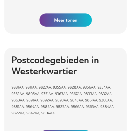
Meer
tonen
Postcodegebieden in
Westerkwartier
9831AA
,
9811AA
,
9827AA
,
9355AA
,
9828AA
,
9356AA
,
9354AA
,
9362AA
,
9805AA
,
9351AA
,
9363AA
,
9367AA
,
9833AA
,
9832AA
,
9863AA
,
9891AA
,
9892AA
,
9893AA
,
9843AA
,
9861AA
,
9366AA
,
9881AA
,
9864AA
,
9885AA
,
9825AA
,
9866AA
,
9365AA
,
9884AA
,
9822AA
,
9842AA
,
9804AA
,