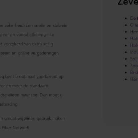
Zeve
De 
Gie
 en zekerheid. Een snelle en stabiele
Her
ever en vooral efficiënter te
Hal
 verzekerd van extra veilig
Hal
Indu
systeem en online vergaderingen
Spi
7po
Bedr
ng bent u optimaal voorbereid op
Hen
eer en meer de standaard.
te alleen maar toe. Dan moet u
erbinding.
wen omdat wij alleen gebruik maken
 Fiber Netwerk.