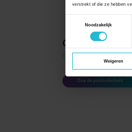
verstrekt of die ze hebben v
Toestemmingsselectie
Noodzakelijk
Check de status
Check de glasvezelstatus en schrijf u 
Weigeren
Doe de postcodecheck