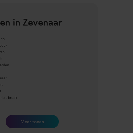
en in
Zevenaar
rlo
beek
wen
th
erden
naar
rt
t
rlo's broek
Meer
tonen