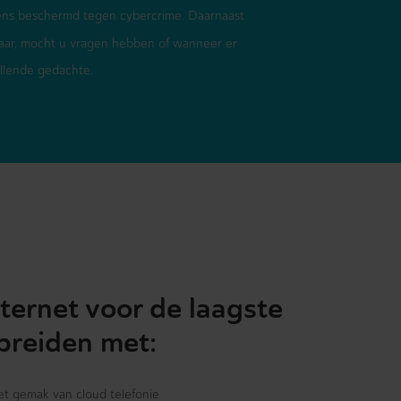
ens beschermd tegen cybercrime. Daarnaast
aar, mocht u vragen hebben of wanneer er
ellende gedachte.
ternet voor de laagste
 breiden met:
het gemak van cloud telefonie