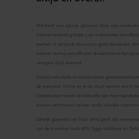
Wie kiest voor zakelijk glasvezel, kiest voor snelheid
internetverbinding helpt u als ondernemer om effecti
werken. U verzendt moeiteloos grote bestanden, bent
internet dankzij een efficiënt draaiend beveiligings
verlopen altijd vloeiend.
Dankzij een snelle en betrouwbare glasvezelverbindi
de toekomst. Online en in de cloud werken wordt m
Ondertussen neemt de behoefte aan meer bandbreed
kunnen vertrouwen op een snelle zakelijke internetv
Zakelijk glasvezel van Clear Mind geeft dat vertrou
van de A-merken zoals KPN, Ziggo-Vodafone en Delta