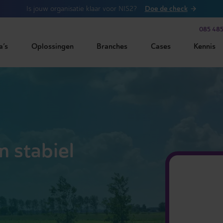
Doe de check
Is jouw organisatie klaar voor NIS2?
085 485
a’s
Oplossingen
Branches
Cases
Kennis
n stabiel