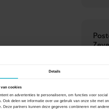
Post
Zeve
6902AA
,
69
6905AA
,
69
6904AA
,
69
Details
6911AB
,
69
6915AB
,
69
 van cookies
ent en advertenties te personaliseren, om functies voor social
. Ook delen we informatie over uw gebruik van onze site met on
e. Deze partners kunnen deze gegevens combineren met andere i