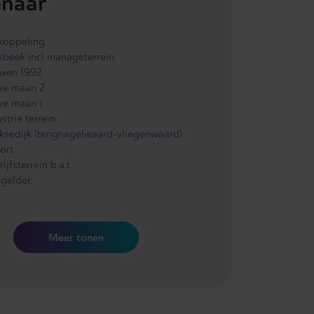
naar
koppeling
sbeek incl manageterrein
wen 1992
ve maan 2
ve maan i
strie terrein
jksedijk (tengnagelwaard-vliegenwaard)
ort
ijfsterrein b.a.t.
gelder.
Meer
tonen