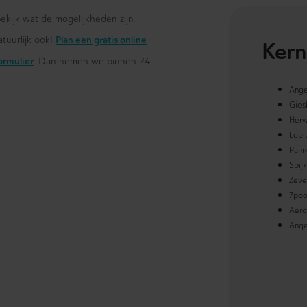
ekijk wat de mogelijkheden zijn
Plan een gratis online
atuurlijk ook!
Kern
formulier
. Dan nemen we binnen 24
Ange
Gies
Her
Lobi
Pann
Spijk
Zeve
7poo
Aerd
Ange