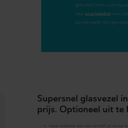
gebruiken, bent u ook nog e
onze helpdesk
staat
voor u kl
iets niet werkt. Een gerustst
Supersnel glasvezel in
prijs. Optioneel uit te
Vaste telefonie: bel vast via VoIP en ervaar 