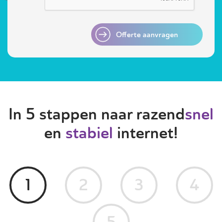
Offerte aanvragen
In 5 stappen naar razend
snel
en
stabiel
internet!
1
2
3
4