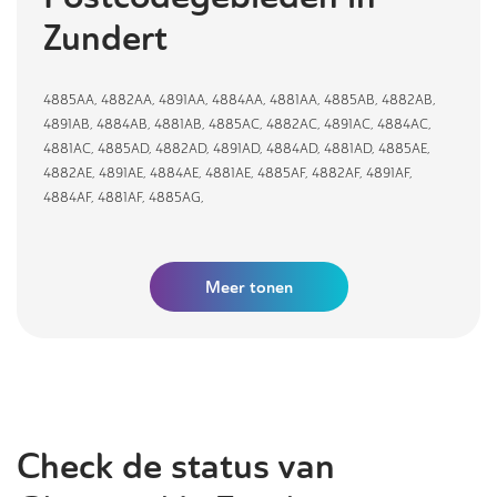
Zundert
4885AA
,
4882AA
,
4891AA
,
4884AA
,
4881AA
,
4885AB
,
4882AB
,
4891AB
,
4884AB
,
4881AB
,
4885AC
,
4882AC
,
4891AC
,
4884AC
,
4881AC
,
4885AD
,
4882AD
,
4891AD
,
4884AD
,
4881AD
,
4885AE
,
4882AE
,
4891AE
,
4884AE
,
4881AE
,
4885AF
,
4882AF
,
4891AF
,
4884AF
,
4881AF
,
4885AG
,
Meer tonen
Check de status van