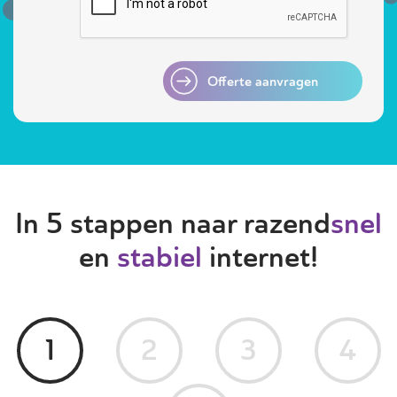
Offerte aanvragen
In 5 stappen naar razend
snel
en
stabiel
internet!
1
2
3
4