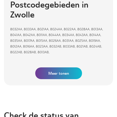
Postcodegebieden in
Zwolle
8032AA
,
8033AA
,
8021AA
,
8024AA
,
8022AA
,
8028AA
,
8013AA
,
8041AA
,
8042AA
,
8011AA
,
8044AA
,
8034AA
,
8043AA
,
8014AA
,
8035AA
,
8017AA
,
8015AA
,
8026AA
,
8031AA
,
8025AA
,
8019AA
,
8012AA
,
8016AA
,
8023AA
,
8032AB
,
8033AB
,
8021AB
,
8024AB
,
8022AB
,
8028AB
,
8013AB
,
Meer tonen
Check de status van