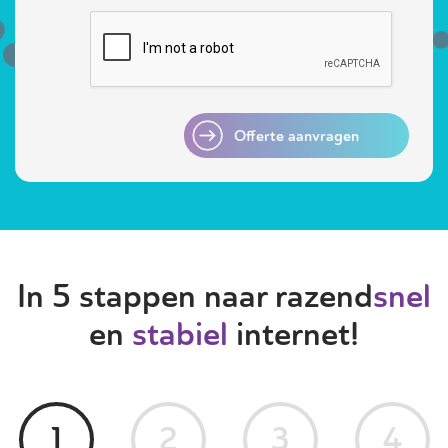
Offerte aanvragen
In 5 stappen naar razend
snel
en
stabiel
internet!
1
2
3
4