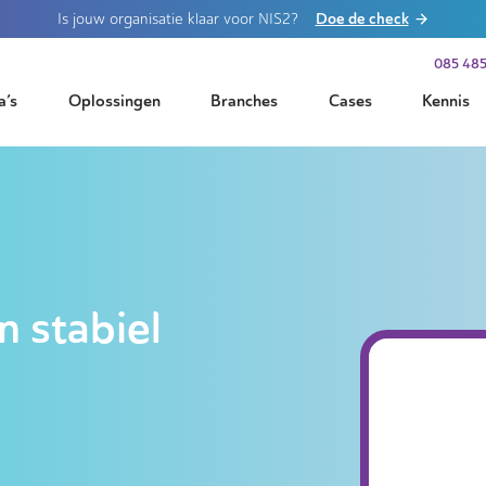
Doe de check
Is jouw organisatie klaar voor NIS2?
085 485
a’s
Oplossingen
Branches
Cases
Kennis
n stabiel