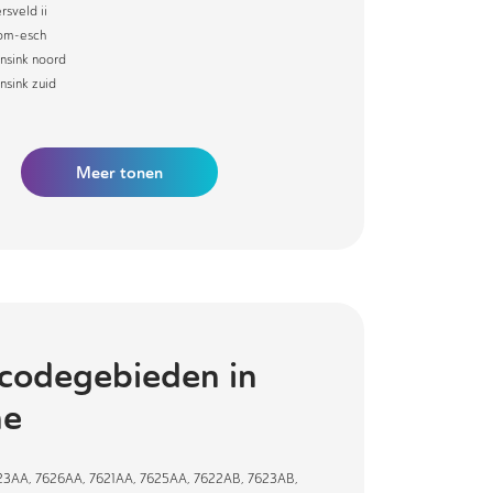
rsveld ii
om-esch
ensink noord
nsink zuid
Meer
tonen
codegebieden in
ne
23AA
,
7626AA
,
7621AA
,
7625AA
,
7622AB
,
7623AB
,