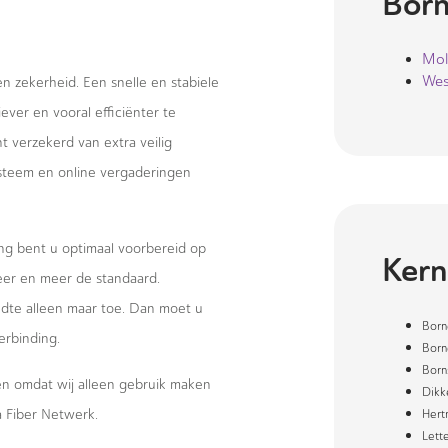
Bor
Mo
Wes
 en zekerheid. Een snelle en stabiele
ever en vooral efficiënter te
 verzekerd van extra veilig
systeem en online vergaderingen
ng bent u optimaal voorbereid op
Kern
eer en meer de standaard.
te alleen maar toe. Dan moet u
Born
erbinding.
Born
Born
wen omdat wij alleen gebruik maken
Dikk
 Fiber Netwerk.
Her
Lette