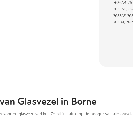
7626AB
,
76
7625AC
,
76
7623AE
,
76
7621AF
,
762
 van Glasvezel in Borne
in voor de glasvezelwekker. Zo blijft u altijd op de hoogte van alle ontwi