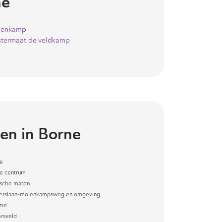
ne
lenkamp
termaat de veldkamp
en in
Borne
e
e centrum
sche maten
erslaan-molenkampsweg en omgeving
tme
rsveld i