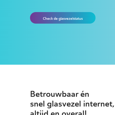
Check de glasvezelstatus
Betrouwbaar én
snel glasvezel internet,
altijd en overal!