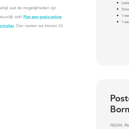
Lette
ekijk wat de mogelijkheden zijn
Stro
't w
Plan een gratis online
atuurlijk ook!
't we
formulier
. Dan nemen we binnen 24
Post
Bor
7622AA
,
76