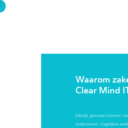
Waarom zakel
Clear Mind I
Zakelijk glasvezel internet van
ondernemen. Dagelijkse werk