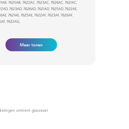
21AB
,
7625AB
,
7622AC
,
7623AC
,
7626AC
,
7621AC
,
22AD
,
7623AD
,
7626AD
,
7621AD
,
7625AD
,
7622AE
,
26AE
,
7621AE
,
7625AE
,
7622AF
,
7623AF
,
7626AF
,
5AF
,
7622AG
,
Meer tonen
kkelingen omtrent glasvezel.