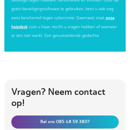
beveiligd tegen malware, ransomware en virussen. Door de
gratis beveiligingssoftware te gebruiken, bent u ook nog
onze
eens beschermd tegen cybercrime. Daarnaast staat
helpdesk
voor u klaar, mocht u vragen hebben of wanneer
er iets niet werkt. Een geruststellende gedachte.
Vragen? Neem contact
op!
Bel ons 085 48 59 380?