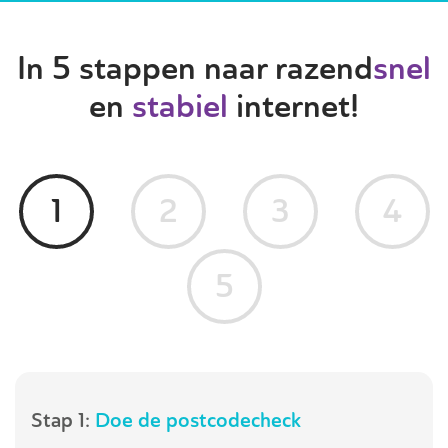
In 5 stappen naar razend
snel
en
stabiel
internet!
1
2
3
4
5
Stap 1:
Doe de postcodecheck