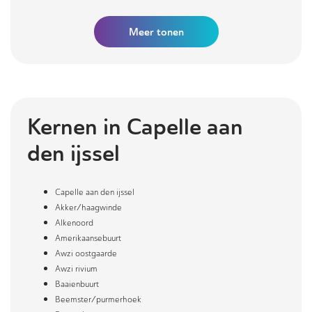
Meer
tonen
Kernen in
Capelle aan
den ijssel
Capelle aan den ijssel
Akker/haagwinde
Alkenoord
Amerikaansebuurt
Awzi oostgaarde
Awzi rivium
Baaienbuurt
Beemster/purmerhoek