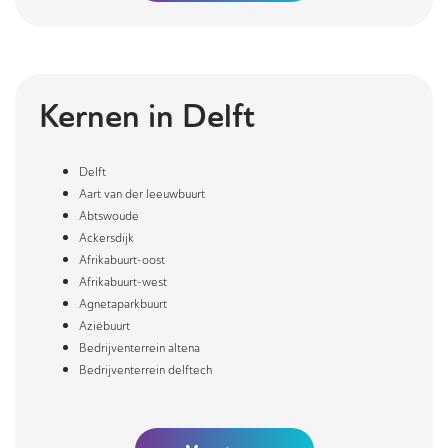
Kernen in
Delft
Delft
Aart van der leeuwbuurt
Abtswoude
Ackersdijk
Afrikabuurt-oost
Afrikabuurt-west
Agnetaparkbuurt
Aziëbuurt
Bedrijventerrein altena
Bedrijventerrein delftech