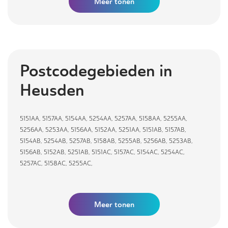
Meer
tonen
Postcodegebieden in
Heusden
5151AA
,
5157AA
,
5154AA
,
5254AA
,
5257AA
,
5158AA
,
5255AA
,
5256AA
,
5253AA
,
5156AA
,
5152AA
,
5251AA
,
5151AB
,
5157AB
,
5154AB
,
5254AB
,
5257AB
,
5158AB
,
5255AB
,
5256AB
,
5253AB
,
5156AB
,
5152AB
,
5251AB
,
5151AC
,
5157AC
,
5154AC
,
5254AC
,
5257AC
,
5158AC
,
5255AC
,
Meer tonen