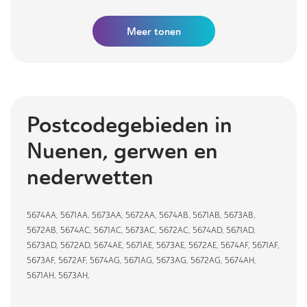
Meer
tonen
Postcodegebieden in
Nuenen, gerwen en
nederwetten
5674AA
,
5671AA
,
5673AA
,
5672AA
,
5674AB
,
5671AB
,
5673AB
,
5672AB
,
5674AC
,
5671AC
,
5673AC
,
5672AC
,
5674AD
,
5671AD
,
5673AD
,
5672AD
,
5674AE
,
5671AE
,
5673AE
,
5672AE
,
5674AF
,
5671AF
,
5673AF
,
5672AF
,
5674AG
,
5671AG
,
5673AG
,
5672AG
,
5674AH
,
5671AH
,
5673AH
,