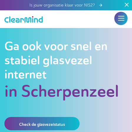
Is jouw organisatie klaar voor NIS2?
Ga ook voor snel en
stabiel glasvezel
internet
in Scherpenzeel
Check de glasvezelstatus