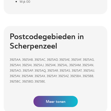
Wijk 00
Postcodegebieden in
Scherpenzeel
3925AA
,
3925AB
,
3925AC
,
3925AD
,
3925AE
,
3925AF
,
3925AG
,
3925AH
,
3925AI
,
3925AJ
,
3925AK
,
3925AL
,
3925AM
,
3925AN
,
3925AO
,
3925AP
,
3925AQ
,
3925AR
,
3925AS
,
3925AT
,
3925AU
,
3925AV
,
3925AW
,
3925AX
,
3925AY
,
3925AZ
,
3925BA
,
3925BB
,
3925BC
,
3925BD
,
3925BE
,
Meer tonen