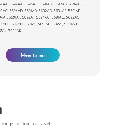
91AA
,
5692AA
,
5694AB
,
5691AB
,
5692AB
,
5694AC
,
92AC
,
5694AD
,
5691AD
,
5692AD
,
5694AE
,
5691AE
,
94AF
,
5691AF
,
5692AF
,
5694AG
,
5691AG
,
5692AG
,
91AH
,
5692AH
,
5694AI
,
5691AI
,
5692AI
,
5694AJ
,
2AJ
,
5694AK
,
Meer tonen
l
kkelingen omtrent glasvezel.