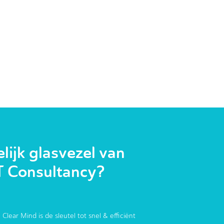
ijk glasvezel van
T Consultancy?
 Clear Mind is de sleutel tot snel & efficiënt