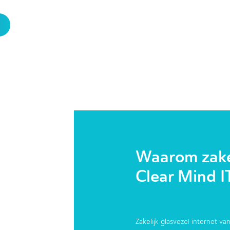
Waarom zakel
Clear Mind I
Zakelijk glasvezel internet van