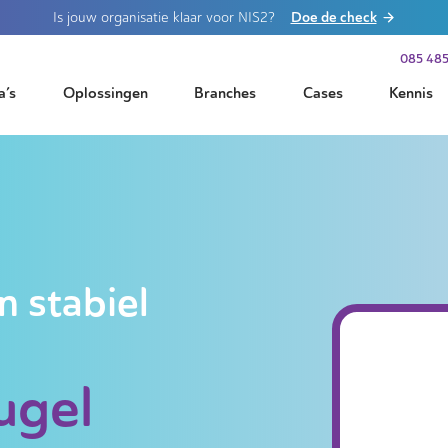
Doe de check
Is jouw organisatie klaar voor NIS2?
085 485
a’s
Oplossingen
Branches
Cases
Kennis
n stabiel
ugel