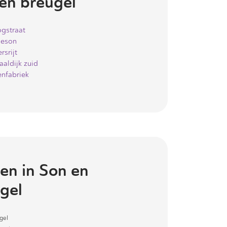
en breugel
gstraat
eson
rsrijt
aaldijk zuid
enfabriek
en in
Son en
gel
gel