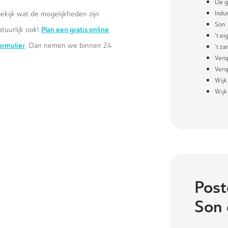
De g
ekijk wat de mogelijkheden zijn
Indus
Son
Plan een gratis online
atuurlijk ook!
't e
formulier
. Dan nemen we binnen 24
't za
Vers
Vers
Wijk
Wijk
Post
Son 