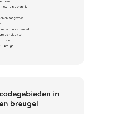
entiaan
trieterrein ekkersrijt
igen en hoogstraat
nd
preide huizen breugel
preide huizen son
 00 son
 01 breugel
codegebieden in
en breugel