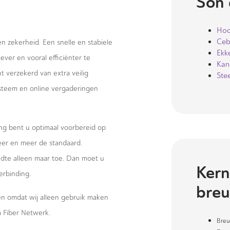
Son 
Hoo
Ceb
 en zekerheid. Een snelle en stabiele
Ekke
ever en vooral efficiënter te
Kan
 verzekerd van extra veilig
Ste
systeem en online vergaderingen
ng bent u optimaal voorbereid op
eer en meer de standaard.
te alleen maar toe. Dan moet u
Kern
erbinding.
breu
wen omdat wij alleen gebruik maken
 Fiber Netwerk.
Breu