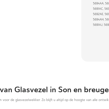
5694AA
,
56
5691AC
,
56
5692AE
,
56
5694AH
,
56
5691AJ
,
569
van Glasvezel in Son en breuge
in voor de glasvezelwekker. Zo blijft u altijd op de hoogte van alle ontwi