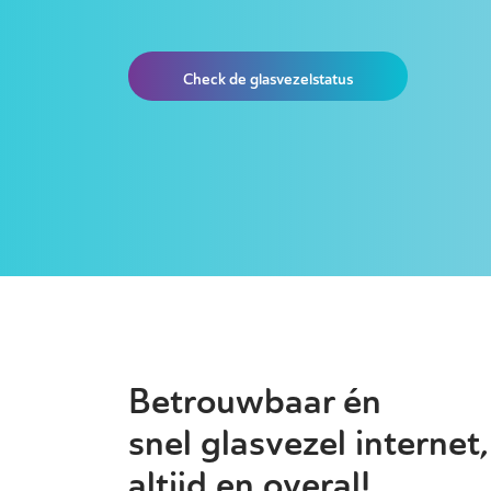
Check de glasvezelstatus
Betrouwbaar én
snel glasvezel internet,
altijd en overal!