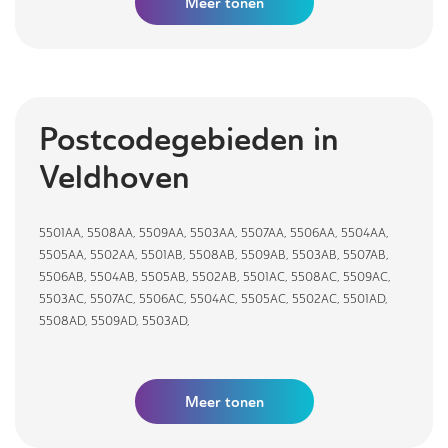
Meer
tonen
Postcodegebieden in
Veldhoven
5501AA
,
5508AA
,
5509AA
,
5503AA
,
5507AA
,
5506AA
,
5504AA
,
5505AA
,
5502AA
,
5501AB
,
5508AB
,
5509AB
,
5503AB
,
5507AB
,
5506AB
,
5504AB
,
5505AB
,
5502AB
,
5501AC
,
5508AC
,
5509AC
,
5503AC
,
5507AC
,
5506AC
,
5504AC
,
5505AC
,
5502AC
,
5501AD
,
5508AD
,
5509AD
,
5503AD
,
Meer tonen