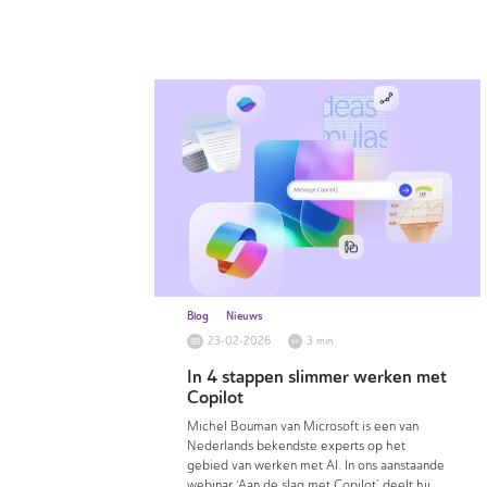
Blog
Nieuws
23-02-2026
3 min
In 4 stappen slimmer werken met
Copilot
Michel Bouman van Microsoft is een van
Nederlands bekendste experts op het
gebied van werken met AI. In ons aanstaande
webinar ‘Aan de slag met Copilot’ deelt hij