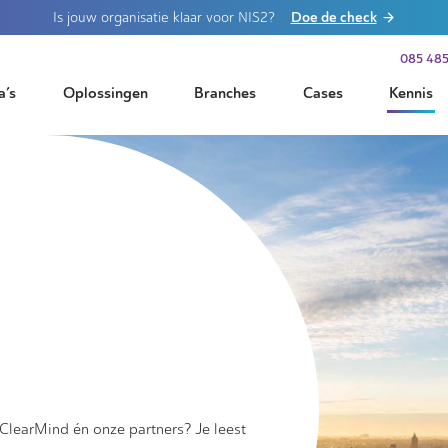
Doe de check
Is jouw organisatie klaar voor NIS2?
085 485
a’s
Oplossingen
Branches
Cases
Kennis
 ClearMind én onze partners? Je leest