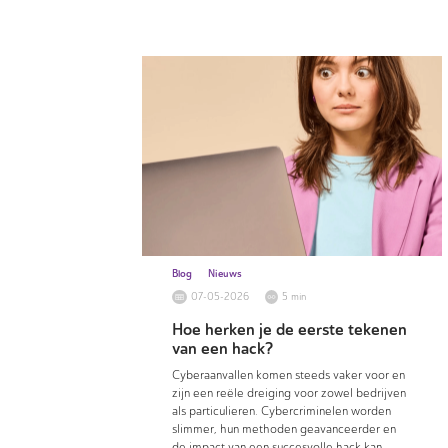
Blog
Nieuws
07-05-2026
5 min
Hoe herken je de eerste tekenen
van een hack?
Cyberaanvallen komen steeds vaker voor en
zijn een reële dreiging voor zowel bedrijven
als particulieren. Cybercriminelen worden
slimmer, hun methoden geavanceerder en
de impact van een succesvolle hack kan