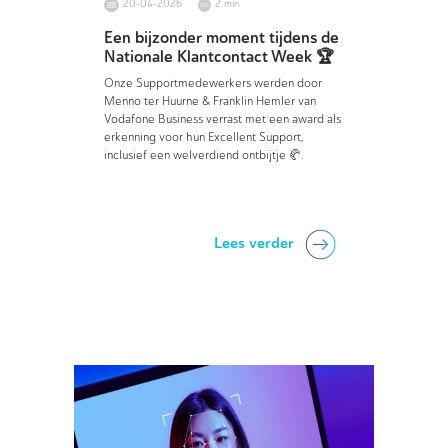
20-04-2026
2 min
Een bijzonder moment tijdens de
Nationale Klantcontact Week 🏆
Onze Supportmedewerkers werden door
Menno ter Huurne &
Franklin Hemler
van
Vodafone Business verrast met een award als
erkenning voor hun Excellent Support,
inclusief een welverdiend ontbijtje 🥐.
Lees verder