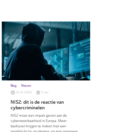
Blog
Nieuws
15-01-2026
5 min
NIS2: dit is de reactie van
cybercriminelen
NIS2 moet een impuls geven aan de
cyberweerbaarheid in Europa. Meer
bedrijven krijgen te maken met een
meldplicht bij incidenten, en met strengere